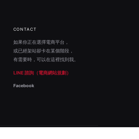
CONTACT
如果你正在選擇電商平台，
或已經架站卻卡在某個階段，
有需要時，可以在這裡找到我。
LINE 諮詢（電商網站規劃）
Facebook
電商網站顧問・多平台架站與結構整理